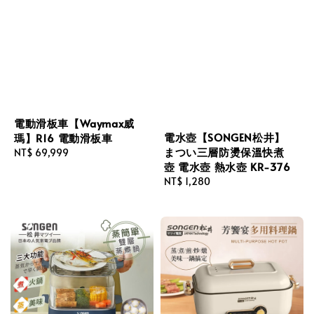
電動滑板車【Waymax威
電水壺【SONGEN松井】
瑪】R16 電動滑板車
まつい三層防燙保溫快煮
Regular
NT$ 69,999
壺 電水壺 熱水壺 KR-376
price
Regular
NT$ 1,280
price