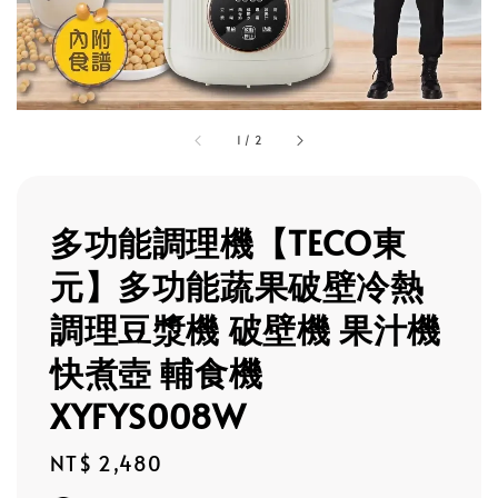
1
/
2
多功能調理機【TECO東
元】多功能蔬果破壁冷熱
調理豆漿機 破壁機 果汁機
快煮壺 輔食機
XYFYS008W
Regular
NT$ 2,480
price