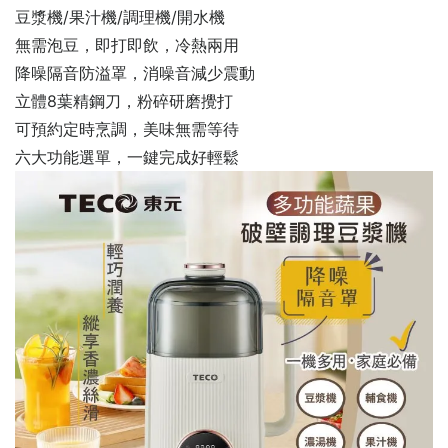
豆漿機/果汁機/調理機/開水機
無需泡豆，即打即飲，冷熱兩用
降噪隔音防溢罩，消噪音減少震動
立體8葉精鋼刀，粉碎研磨攪打
可預約定時烹調，美味無需等待
六大功能選單，一鍵完成好輕鬆