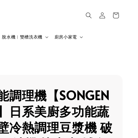
脫水機︱雙槽洗衣機
廚房小家電
能調理機【SONGEN
】日系美廚多功能蔬
壁冷熱調理豆漿機 破