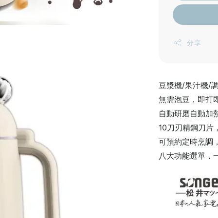
分享
豆漿機/果汁機/
無需泡豆，即打
自動研磨自動加
10刀刃精鋼刀片
可預約定時烹調
八大功能選單，