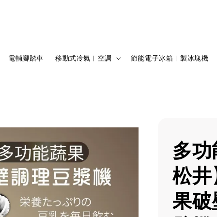
電輔腳踏車
移動式冷氣︱空調
節能電子冰箱︱製冰塊機
多功
松井
果破