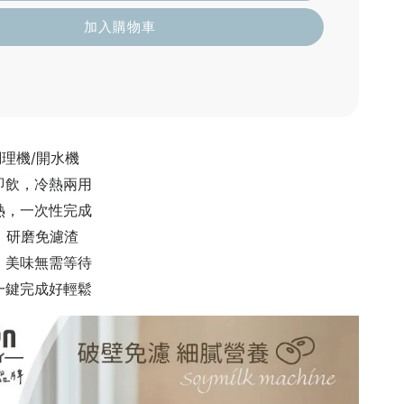
加入購物車
調理機/開水機
即飲，冷熱兩用
熱，一次性完成
，研磨免濾渣
，美味無需等待
一鍵完成好輕鬆