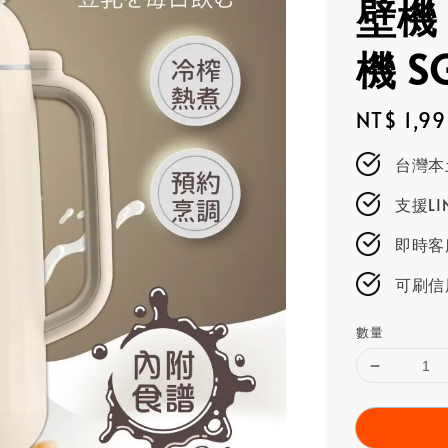
壁機
機 S
Regular
NT$ 1,9
price
台灣本
支援L
即時客服
可刷信
數量