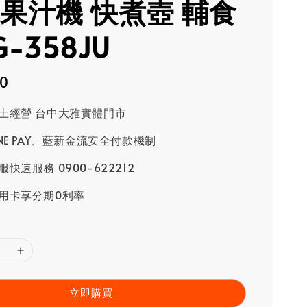
 果汁機 快煮壺 輔食
G-358JU
90
土經營 台中大雅實體門市
INE PAY、藍新金流安全付款機制
快速服務 0900-622212
用卡享分期0利率
立即購買