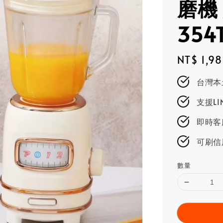
磨機
354
Regular
NT$ 1,9
price
台灣本
支援L
即時客服
可刷信
數量