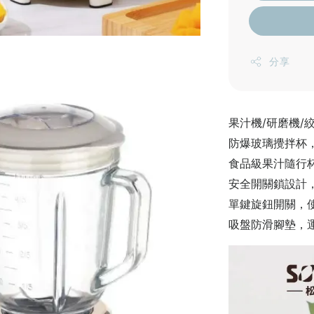
分享
果汁機/研磨機/
防爆玻璃攪拌杯
食品級果汁隨行
安全開關鎖設計
單鍵旋鈕開關，
吸盤防滑腳墊，