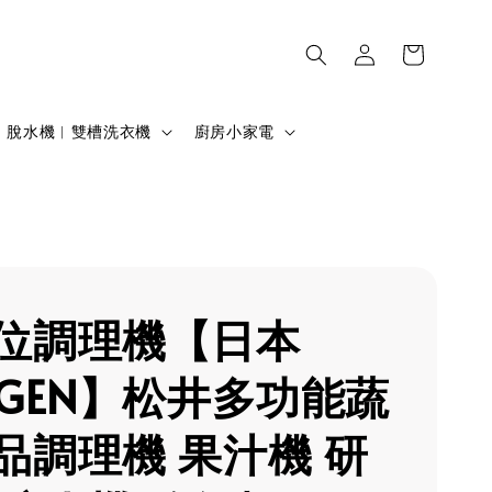
脫水機︱雙槽洗衣機
廚房小家電
位調理機【日本
NGEN】松井多功能蔬
品調理機 果汁機 研