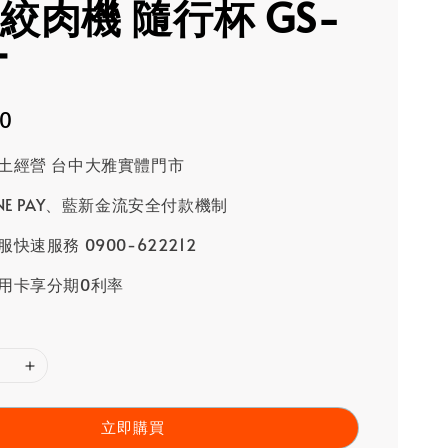
 絞肉機 隨行杯 GS-
T
80
土經營 台中大雅實體門市
INE PAY、藍新金流安全付款機制
快速服務 0900-622212
用卡享分期0利率
立即購買