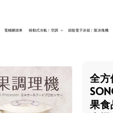
電輔腳踏車
移動式冷氣︱空調
節能電子冰箱︱製冰塊機
全方
SO
果食