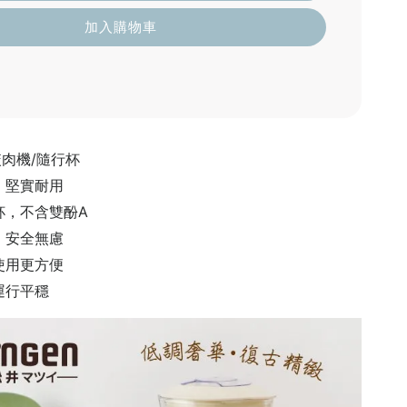
加入購物車
絞肉機/隨行杯
，堅實耐用
杯，不含雙酚A
，安全無慮
使用更方便
運行平穩