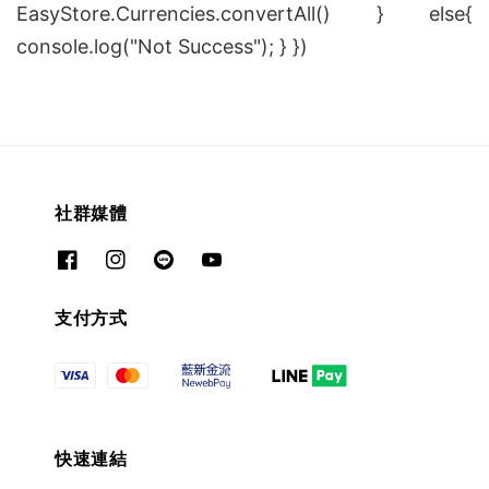
EasyStore.Currencies.convertAll() } else{
console.log("Not Success"); } })
社群媒體
支付方式
快速連結