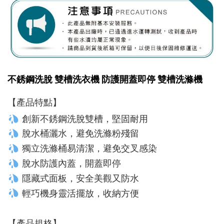
不銹鋼洗脫 雙槽洗衣機 防護開蓋即停 雙槽洗滌機
【產品特點】
 創新不銹鋼洗脫雙槽，堅固耐用
 脫水桶灑水，避免洗滌粉殘留
 獨立洗滌桶易清潔，避免交叉感染
 脫水防護內蓋，開蓋即停
 隱藏式面板，安全美觀又防水
 輕巧機身靈活擺放，收納方便
【產品規格】