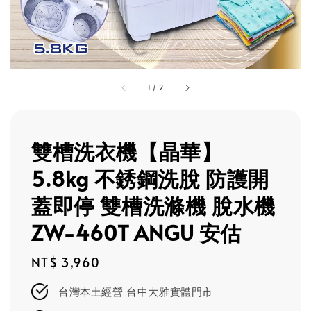
1
/
2
雙槽洗衣機【晶華】
5.8kg 不銹鋼洗脫 防護開
蓋即停 雙槽洗滌機 脫水機
ZW-460T ANGU 安估
Regular
NT$ 3,960
price
台灣本土經營 台中大雅實體門市