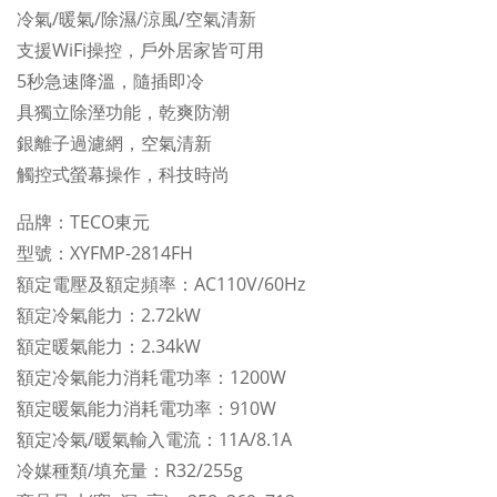
冷氣/暖氣/除濕/涼風/空氣清新
支援WiFi操控，戶外居家皆可用
5秒急速降溫，隨插即冷
具獨立除溼功能，乾爽防潮
銀離子過濾網，空氣清新
觸控式螢幕操作，科技時尚
品牌：TECO東元
型號：XYFMP-2814FH
額定電壓及額定頻率：AC110V/60Hz
額定冷氣能力：2.72kW
額定暖氣能力：2.34kW
額定冷氣能力消耗電功率：1200W
額定暖氣能力消耗電功率：910W
額定冷氣/暖氣輸入電流：11A/8.1A
冷媒種類/填充量：R32/255g