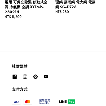
兩用 可獨立除濕 移動式空
理鍋 蒸煮鍋 電火鍋 電蒸
調 冷氣機 空調 XYFMP-
鍋 SG-D726
2809FH
Regular
NT$ 980
Regular
NT$ 11,200
price
price
社群媒體
支付方式