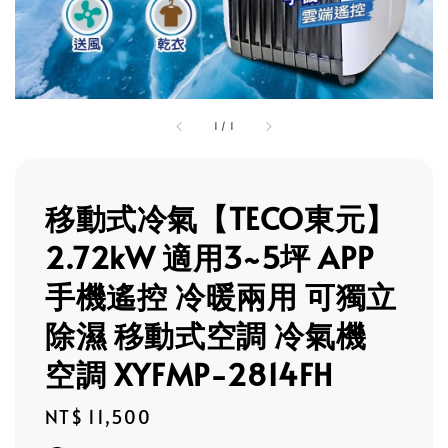
1
/
1
移動式冷氣【TECO東元】
2.72kW 適用3~5坪 APP
手機遙控 冷暖兩用 可獨立
除濕 移動式空調 冷氣機
空調 XYFMP-2814FH
Regular
NT$ 11,500
price