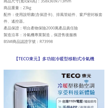
商品尺寸(寬x深x高)：358x369x713mm
商品重量：23kg
配件：使用說明書(含保證卡)、排風管組件、窗戶密封板套
件、遙控器。
產品保證：明台產物保險2000萬產品責任險
製造沿革：冷氣機專業製造，保證售後服務
BSMI商品認證字號：R73998
【TECO東元】多功能冷暖型移動式冷氣機