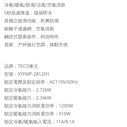
冷氣/暖氣/除濕/涼風/空氣清新
5秒急速降溫，隨插即冷
具獨立除溼功能，乾爽防潮
銀離子過濾網，空氣清新
觸控式螢幕操作，科技時尚
居家、戶外隨行空調，移動方便
品牌：TECO東元
型號：XYFMP-2812FH
額定電壓及額定頻率：AC110V/60Hz
額定冷氣能力：2.72kW
額定暖氣能力：2.34kW
額定冷氣能力消耗電功率：1200W
額定暖氣能力消耗電功率：910W
額定冷氣/暖氣輸入電流：11A/8.1A