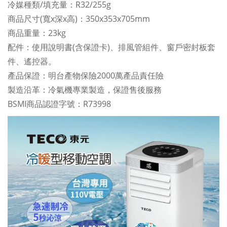
冷媒種類/填充量：R32/255g
商品尺寸(寬x深x高)：350x353x705mm
商品重量：23kg
配件：使用說明書(含保證卡)、排風管組件、窗戶密封板套
件、遙控器。
產品保證：明台產物保險2000萬產品責任險
製造沿革：冷氣機專業製造，保證售後服務
BSMI商品認證字號：R73998