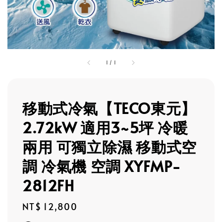
1
/
1
移動式冷氣【TECO東元】
2.72kW 適用3~5坪 冷暖
兩用 可獨立除濕 移動式空
調 冷氣機 空調 XYFMP-
2812FH
Regular
NT$ 12,800
price