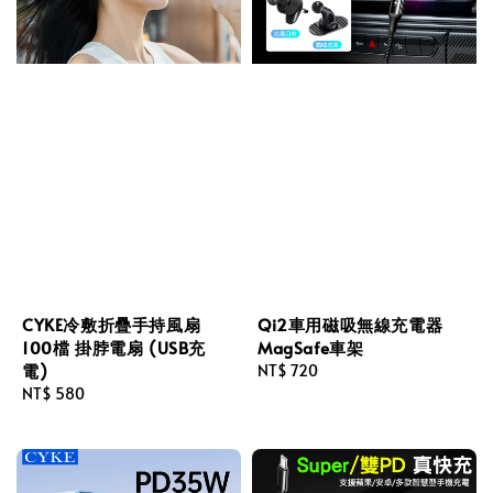
CYKE冷敷折疊手持風扇
Qi2車用磁吸無線充電器
100檔 掛脖電扇 (USB充
MagSafe車架
電)
Regular
NT$ 720
Regular
NT$ 580
price
price